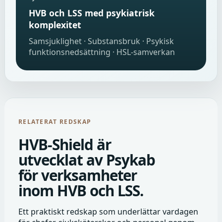
HVB och LSS med psykiatrisk
komplexitet
Samsjuklighet · Substansbruk · Psykisk
funktionsnedsättning · HSL-samverkan
RELATERAT REDSKAP
HVB-Shield är
utvecklat av Psykab
för verksamheter
inom HVB och LSS.
Ett praktiskt redskap som underlättar vardagen