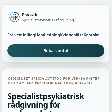
Psykab
Specialistpsykiatrisk rådgivning
För vem
Inlägg
Handledning
Kvinnohälsa
Kontakt
Boka samtal
MEDICINSKT SPECIALISTSTÖD FÖR VERKSAMHETER
MED KOMPLEX PSYKIATRI OCH SAMSJUKLIGHET
Specialistpsykiatrisk
rådgivning för