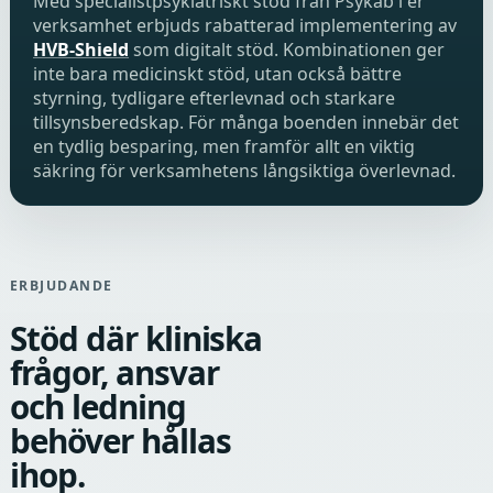
Med specialistpsykiatriskt stöd från Psykab i er
verksamhet erbjuds rabatterad implementering av
HVB-Shield
som digitalt stöd. Kombinationen ger
inte bara medicinskt stöd, utan också bättre
styrning, tydligare efterlevnad och starkare
tillsynsberedskap. För många boenden innebär det
en tydlig besparing, men framför allt en viktig
säkring för verksamhetens långsiktiga överlevnad.
ERBJUDANDE
Stöd där kliniska
frågor, ansvar
och ledning
behöver hållas
ihop.