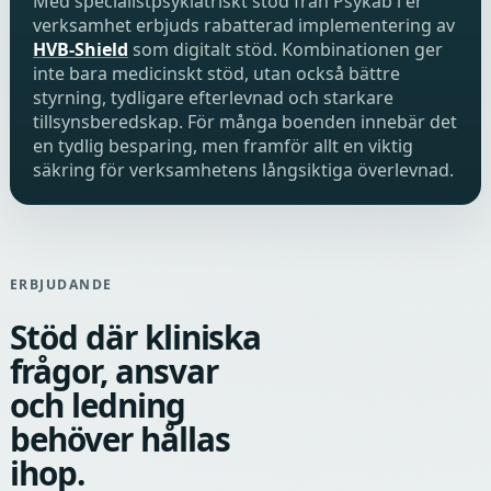
Med specialistpsykiatriskt stöd från Psykab i er
verksamhet erbjuds rabatterad implementering av
HVB-Shield
som digitalt stöd. Kombinationen ger
inte bara medicinskt stöd, utan också bättre
styrning, tydligare efterlevnad och starkare
tillsynsberedskap. För många boenden innebär det
en tydlig besparing, men framför allt en viktig
säkring för verksamhetens långsiktiga överlevnad.
ERBJUDANDE
Stöd där kliniska
frågor, ansvar
och ledning
behöver hållas
ihop.