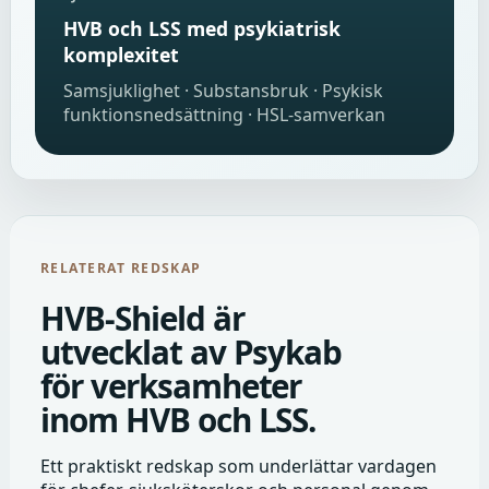
HVB och LSS med psykiatrisk
komplexitet
Samsjuklighet · Substansbruk · Psykisk
funktionsnedsättning · HSL-samverkan
RELATERAT REDSKAP
HVB-Shield är
utvecklat av Psykab
för verksamheter
inom HVB och LSS.
Ett praktiskt redskap som underlättar vardagen