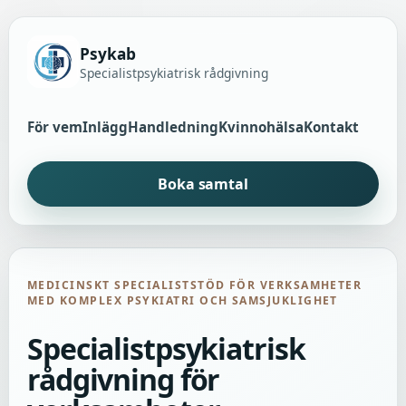
Psykab
Specialistpsykiatrisk rådgivning
För vem
Inlägg
Handledning
Kvinnohälsa
Kontakt
Boka samtal
MEDICINSKT SPECIALISTSTÖD FÖR VERKSAMHETER
MED KOMPLEX PSYKIATRI OCH SAMSJUKLIGHET
Specialistpsykiatrisk
rådgivning för