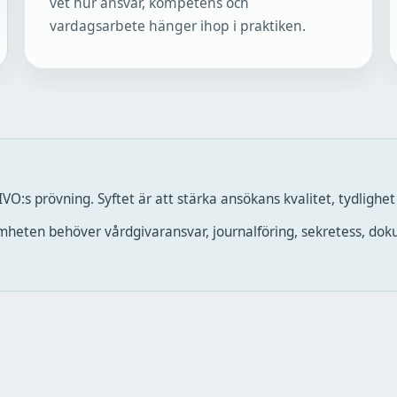
vet hur ansvar, kompetens och
vardagsarbete hänger ihop i praktiken.
 IVO:s prövning. Syftet är att stärka ansökans kvalitet, tydlighe
heten behöver vårdgivaransvar, journalföring, sekretess, doku