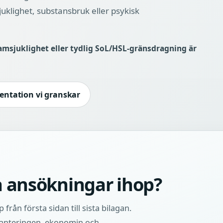
uklighet, substansbruk eller psykisk
amsjuklighet eller tydlig SoL/HSL-gränsdragning är
entation vi granskar
la ansökningar ihop?
 från första sidan till sista bilagan.
anteringen, ekonomin och