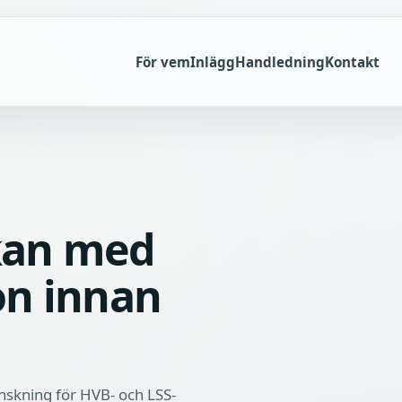
För vem
Inlägg
Handledning
Kontakt
kan med
on innan
nskning för HVB- och LSS-