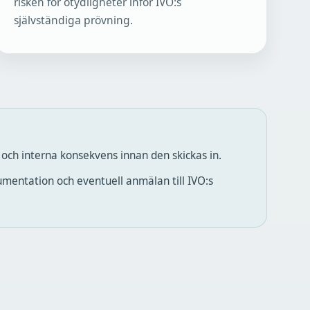
risken för otydligheter inför IVO:s
självständiga prövning.
t och interna konsekvens innan den skickas in.
mentation och eventuell anmälan till IVO:s