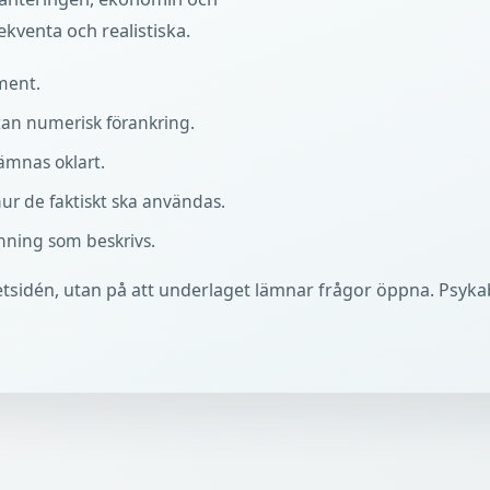
kventa och realistiska.
ment.
an numerisk förankring.
ämnas oklart.
r de faktiskt ska användas.
nning som beskrivs.
sidén, utan på att underlaget lämnar frågor öppna. Psykab