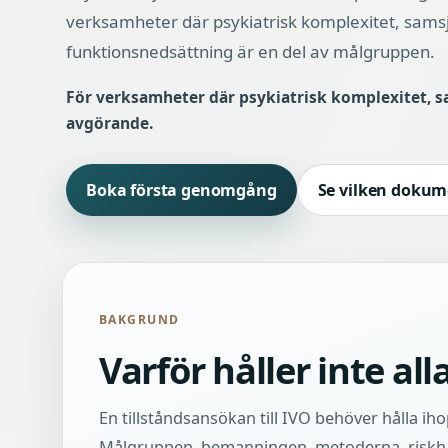
verksamheter där psykiatrisk komplexitet, samsj
funktionsnedsättning är en del av målgruppen.
För verksamheter där psykiatrisk komplexitet, s
avgörande.
Boka första genomgång
Se vilken dokum
BAKGRUND
Varför håller inte al
En tillståndsansökan till IVO behöver hålla ihop
Målgruppen, bemanningen, metoderna, riskh