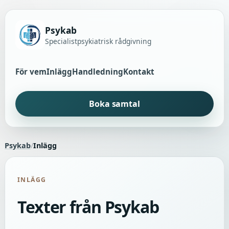
Psykab
Specialistpsykiatrisk rådgivning
För vem
Inlägg
Handledning
Kontakt
Boka samtal
Psykab
/
Inlägg
INLÄGG
Texter från Psykab