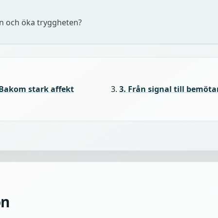
en och öka tryggheten?
 Bakom stark affekt
3. Från signal till bemöt
on