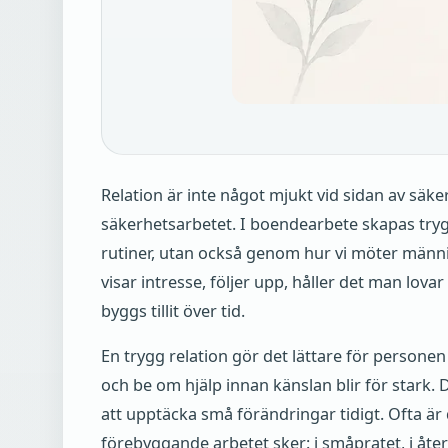
Relation är inte något mjukt vid sidan av säke
säkerhetsarbetet. I boendearbete skapas try
rutiner, utan också genom hur vi möter männi
visar intresse, följer upp, håller det man lov
byggs tillit över tid.
En trygg relation gör det lättare för personen 
och be om hjälp innan känslan blir för stark. 
att upptäcka små förändringar tidigt. Ofta är 
förebyggande arbetet sker: i småpratet, i åte