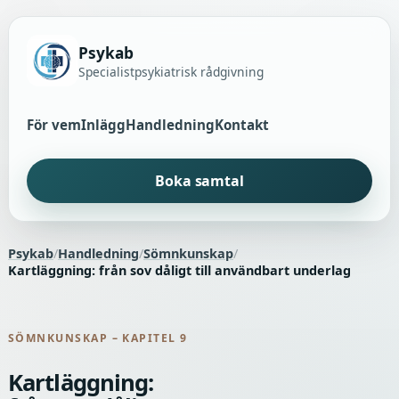
Psykab
Specialistpsykiatrisk rådgivning
För vem
Inlägg
Handledning
Kontakt
Boka samtal
Psykab
/
Handledning
/
Sömnkunskap
/
Kartläggning: från sov dåligt till användbart underlag
SÖMNKUNSKAP – KAPITEL 9
Kartläggning: